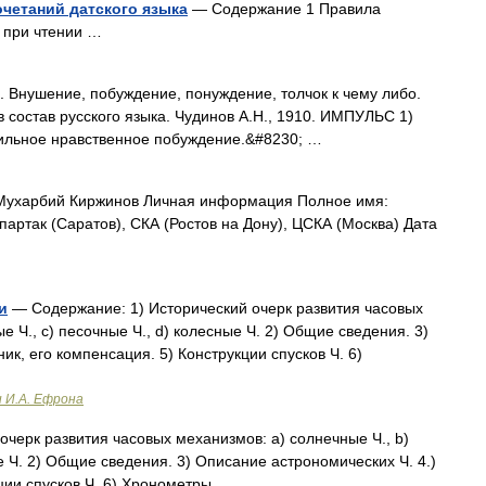
очетаний датского языка
— Содержание 1 Правила
а при чтении …
ь). Внушение, побуждение, понуждение, толчок к чему либо.
 состав русского языка. Чудинов А.Н., 1910. ИМПУЛЬС 1)
сильное нравственное побуждение.&#8230; …
ухарбий Киржинов Личная информация Полное имя:
артак (Саратов), СКА (Ростов на Дону), ЦСКА (Москва) Дата
и
— Содержание: 1) Исторический очерк развития часовых
е Ч., с) песочные Ч., d) колесные Ч. 2) Общие сведения. 3)
ик, его компенсация. 5) Конструкции спусков Ч. 6)
и И.А. Ефрона
черк развития часовых механизмов: а) солнечные Ч., b)
ые Ч. 2) Общие сведения. 3) Описание астрономических Ч. 4.)
ции спусков Ч. 6) Хронометры …