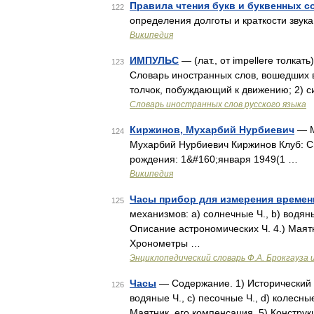
Правила чтения букв и буквенных с
122
определения долготы и краткости звук
Википедия
ИМПУЛЬС
— (лат., от impellere толкат
123
Словарь иностранных слов, вошедших в
толчок, побуждающий к движению; 2) 
Словарь иностранных слов русского языка
Киржинов, Мухарбий Нурбиевич
— М
124
Мухарбий Нурбиевич Киржинов Клуб: Сп
рождения: 1&#160;января 1949(1 …
Википедия
Часы прибор для измерения времен
125
механизмов: а) солнечные Ч., b) водяны
Описание астрономических Ч. 4.) Маятн
Хронометры …
Энциклопедический словарь Ф.А. Брокгауза 
Часы
— Содержание. 1) Исторический о
126
водяные Ч., с) песочные Ч., d) колесн
Маятник, его компенсация. 5) Конструк