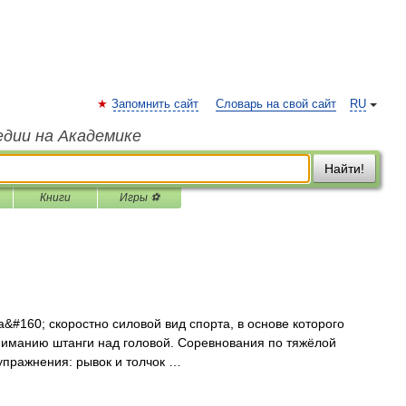
Запомнить сайт
Словарь на свой сайт
RU
едии на Академике
Найти!
Книги
Игры ⚽
&#160; скоростно силовой вид спорта, в основе которого
иманию штанги над головой. Соревнования по тяжёлой
 упражнения: рывок и толчок …