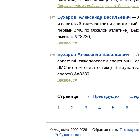
Энциклопедический словарь Ф.А. Брокгауза 
Бухаров, Александр Васильевич
— А
127
и советский тяжелоатлет и спортивный
первый ЗМС по тяжёлой атлетике). Вы
лыжного&#8230; …
Википедия
Бухаров Александр Васильевич
— Ал
128
советский тяжелоатлет и спортивный 
ЗМС по тяжёлой атлетике). Выступал 
спорта),&#8230; …
Википедия
Страницы
←
Предыдущая
Сле
1
2
3
4
5
6
© Академик, 2000-2026
Обратная связь:
Техподдерж
👣 Путешествия